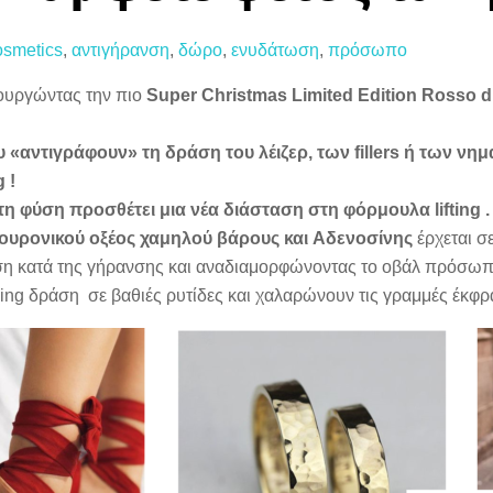
osmetics
,
αντιγήρανση
,
δώρο
,
ενυδάτωση
,
πρόσωπο
ουργώντας την πιo
Super Christmas Limited Edition Rosso d
 «αντιγράφουν» τη δράση του λέιζερ, των fillers ή των νημ
 !
 φύση προσθέτει μια νέα διάσταση στη φόρμουλα lifting .
ουρονικού οξέος χαμηλού βάρους και
Αδενοσίνης
έρχεται σ
η κατά της γήρανσης και αναδιαμορφώνοντας το οβάλ πρόσωπ
ng δράση σε βαθιές ρυτίδες και χαλαρώνουν τις γραμμές έκφρ