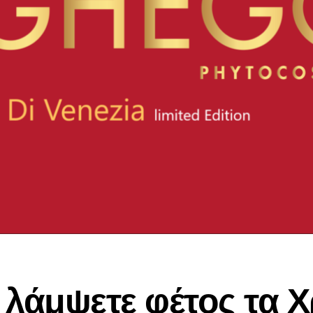
 λάμψετε φέτος τα Χ