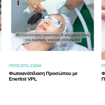
ΠΡΌΣΩΠΟ
,
ΣΏΜΑ
Π
Φωτοανάπλαση Προσώπου με
Φ
Enertist VPL
Π