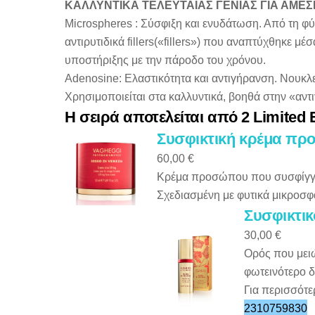
ΚΑΛΛΥΝΤΙΚΑ ΤΕΛΕΥΤΑΙΑΣ ΓΕΝΙΑΣ ΓΙΑ ΑΜΕΣ
Microspheres : Σύσφιξη και ενυδάτωση. Από τη φύ
αντιρυτιδικά fillers(«fillers») που αναπτύχθηκε 
υποστήριξης με την πάροδο του χρόνου.
Adenosine: Ελαστικότητα και αντιγήρανση. Νουκλε
Χρησιμοποιείται στα καλλυντικά, βοηθά στην «αντιγ
Η σειρά αποτελείται από 2 Limited
Συσφικτική κρέμα προσ
60,00 €
Kρέμα προσώπου που συσφίγγει
Σχεδιασμένη με φυτικά μικροσφα
Συσφικτικ
30,00 €
Oρός που μειώ
φωτεινότερο δ
Για περισσότε
2310759830