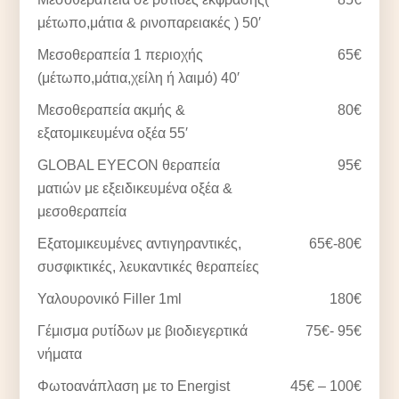
μέτωπο,μάτια & ρινοπαρειακές ) 50′
Μεσοθεραπεία 1 περιοχής
65€
(μέτωπο,μάτια,χείλη ή λαιμό) 40′
Μεσοθεραπεία ακμής &
80€
εξατομικευμένα οξέα 55′
GLOBAL EYECON θεραπεία
95€
ματιών με εξειδικευμένα οξέα &
μεσοθεραπεία
Εξατομικευμένες αντιγηραντικές,
65€-80€
συσφικτικές, λευκαντικές θεραπείες
Υαλουρονικό Filler 1ml
180€
Γέμισμα ρυτίδων με βιοδιεγερτικά
75€- 95€
νήματα
Φωτοανάπλαση με το Energist
45€ – 100€