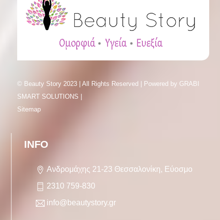
© Beauty Story 2023 | All Rights Reserved | Powered by
GRABI
SMART SOLUTIONS |
Sitemap
INFO
Ανδρομάχης 21-23 Θεσσαλονίκη, Εύοσμο
2310 759-830
info@beautystory.gr