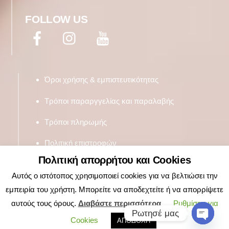
FOLLOW US
Facebook
Twitter
YouTube
Όροι χρήσης & εμπιστευτικότητας
Τρόποι παραργγελίας και παραλαβής
Τρόποι πληρωμής
Πολιτική επιστροφών
Πολιτική απορρήτου και Cookies
Αυτός ο ιστότοπος χρησιμοποιεί cookies για να βελτιώσει την
εμπειρία του χρήστη. Μπορείτε να αποδεχτείτε ή να απορρίψετε
αυτούς τους όρους.
Διαβάστε περισσότερα
Ρυθμίσεις για
Ρωτησέ μας
Cookies
ΑΠΟΔΟΧΗ
O