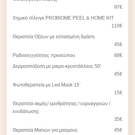
97€
Χημικό πίλινγκ PROBIOME PEEL & HOME KIT
110€
Θεραπεία Οξέων με εστιασμένη δράση
45€
Ραδιοσυχνότητες προσώπου
68€
Δερμοαπόξεση με μικρο-κρυστάλλους 50′
45€
Φωτοθεραπεία με Led Mask 15΄
15€
Θεραπεία ακμής/ ερυθρότητας / ευρυαγγειών /
ενυδάτωσης
35€
Θεραπεία Ματιών για μαύρους
45€