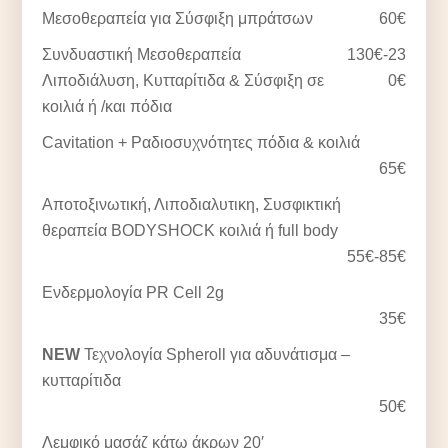
Μεσοθεραπεία για Σύσφιξη μπράτσων
60€
Συνδυαστική Μεσοθεραπεία
130€-23
Λιποδιάλυση, Κυτταρίτιδα & Σύσφιξη σε
0€
κοιλιά ή /και πόδια
Cavitation + Ραδιοσυχνότητες πόδια & κοιλιά
65€
Αποτοξινωτική, Λιποδιαλυτικη, Συσφικτική
θεραπεία BODYSHOCK κοιλιά ή full body
55€-85€
Ενδερμολογία PR Cell 2g
35€
NEW
Τεχνολογία Spheroll για αδυνάτισμα –
κυτταρίτιδα
50€
Λεμφικό μασάζ κάτω άκρων 20′