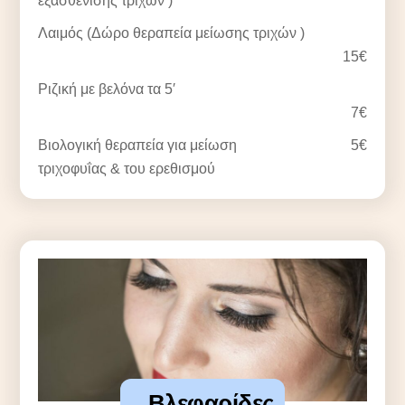
εξασθένισης τριχών )
Λαιμός (Δώρο θεραπεία μείωσης τριχών )
15€
Ριζική με βελόνα τα 5′
7€
Βιολογική θεραπεία για μείωση
5€
τριχοφυΐας & του ερεθισμού
Βλεφαρίδες,