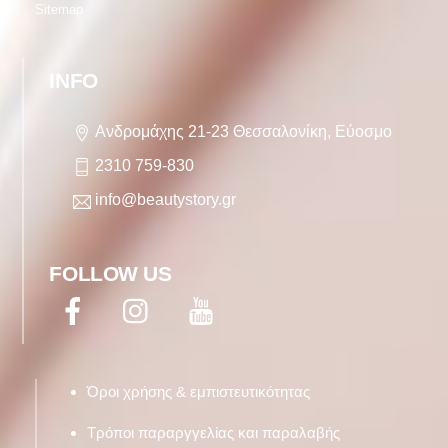
Sitemap
INFO
Ανδρομάχης 21-23 Θεσσαλονίκη, Εύοσμο
2310 759-830
info@beautystory.gr
FOLLOW US
Facebook
Twitter
YouTube
Όροι χρήσης & εμπιστευτικότητας
Τρόποι παραργγελίας και παραλαβής