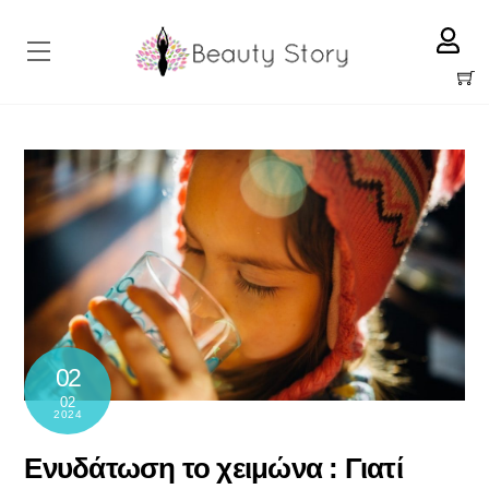
Skip
to
Menu
content
Cart
02
02
2024
Ενυδάτωση το χειμώνα : Γιατί