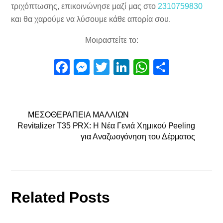
τριχόπτωσης, επικοινώνησε μαζί μας στο
2310759830
και θα χαρούμε να λύσουμε κάθε απορία σου.
Μοιραστείτε το:
F
M
T
Li
W
Μ
a
e
wi
n
h
οι
c
ss
tt
k
at
ρ
e
e
er
e
s
α
ΜΕΣΟΘΕΡΑΠΕΙΑ ΜΑΛΛΙΩΝ
Revitalizer T35 PRX: Η Νέα Γενιά Χημικού Peeling
b
n
dI
A
σ
για Αναζωογόνηση του Δέρματος
o
g
n
p
τε
o
er
p
ίτ
k
ε
Related Posts