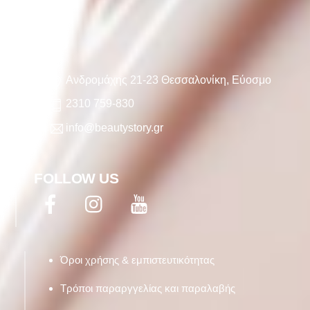
INFO
Ανδρομάχης 21-23 Θεσσαλονίκη, Εύοσμο
2310 759-830
info@beautystory.gr
FOLLOW US
Facebook
Twitter
YouTube
Όροι χρήσης & εμπιστευτικότητας
Τρόποι παραργγελίας και παραλαβής