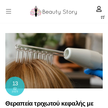
Skip
to
Menu
content
Cart
13
02
2025
Θεραπεία τριχωτού κεφαλής με