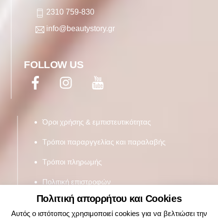
2310 759-830
info@beautystory.gr
FOLLOW US
Facebook
Twitter
YouTube
Όροι χρήσης & εμπιστευτικότητας
Τρόποι παραργγελίας και παραλαβής
Τρόποι πληρωμής
Πολιτική επιστροφών
Πολιτική απορρήτου και Cookies
Αυτός ο ιστότοπος χρησιμοποιεί cookies για να βελτιώσει την