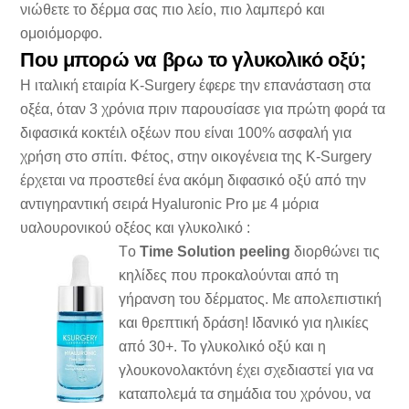
νιώθετε το δέρμα σας πιο λείο, πιο λαμπερό και
ομοιόμορφο.
Που μπορώ να βρω το γλυκολικό οξύ;
Η ιταλική εταιρία K-Surgery έφερε την επανάσταση στα
οξέα, όταν 3 χρόνια πριν παρουσίασε για πρώτη φορά τα
διφασικά κοκτέιλ οξέων που είναι 100% ασφαλή για
χρήση στο σπίτι. Φέτος, στην οικογένεια της K-Surgery
έρχεται να προστεθεί ένα ακόμη διφασικό οξύ από την
αντιγηραντική σειρά Hyaluronic Pro με 4 μόρια
υαλουρονικού οξέος και γλυκολικό :
Tο
Time Solution peeling
διορθώνει τις
κηλίδες που προκαλούνται από τη
γήρανση του δέρματος. Με απολεπιστική
και θρεπτική δράση! Ιδανικό για ηλικίες
από 30+. Το γλυκολικό οξύ και η
γλουκονολακτόνη έχει σχεδιαστεί για να
καταπολεμά τα σημάδια του χρόνου, να