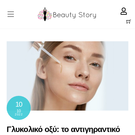
Skip
to
Menu
content
Cart
10
10
2022
Γλυκολικό οξύ: το αντιγηραντικό