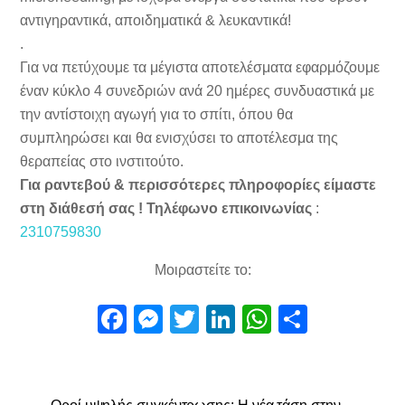
αντιγηραντικά, αποιδηματικά & λευκαντικά!
.
Για να πετύχουμε τα μέγιστα αποτελέσματα εφαρμόζουμε
έναν κύκλο 4 συνεδριών ανά 20 ημέρες συνδυαστικά με
την αντίστοιχη αγωγή για το σπίτι, όπου θα
συμπληρώσει και θα ενισχύσει το αποτέλεσμα της
θεραπείας στο ινστιτούτο.
Για ραντεβού & περισσότερες πληροφορίες είμαστε
στη διάθεσή σας ! Τηλέφωνο επικοινωνίας
:
2310759830
Μοιραστείτε το:
F
M
T
Li
W
Μ
a
e
wi
n
h
οι
c
ss
tt
k
at
ρ