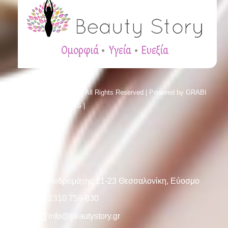
© Beauty Story 2023 | All Rights Reserved | Powered by
GRABI
SMART SOLUTIONS |
Sitemap
INFO
Ανδρομάχης 21-23 Θεσσαλονίκη, Εύοσμο
2310 759-830
info@beautystory.gr