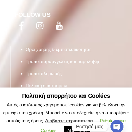
FOLLOW US
Facebook
Twitter
YouTube
Όροι χρήσης & εμπιστευτικότητας
Τρόποι παραργγελίας και παραλαβής
Τρόποι πληρωμής
Πολιτική επιστροφών
Πολιτική απορρήτου και Cookies
Αυτός ο ιστότοπος χρησιμοποιεί cookies για να βελτιώσει την
εμπειρία του χρήστη. Μπορείτε να αποδεχτείτε ή να απορρίψετε
αυτούς τους όρους.
Διαβάστε περισσότερα
Ρυθμίσεις για
Ρωτησέ μας
Cookies
ΑΠΟΔΟΧΗ