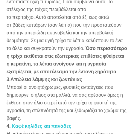
εντοπίσετε ίχνη πιτυρίδας. Γιατί συμβαίνει αυτό; Το
στέλεχος της τρίχας περιβάλλεται από
το περιτρίχιο. Αυτό αποτελείται από έξι έως οκτώ
στιβάδες κυττάρων (σαν λέπια) που την προστατεύουν
από την υπεριώδη ακτινοβολία και την υπερβολική
θερμότητα. Σε μια υγιή τρίχα τα λέπια καλύπτουν το ένα
το άλλο και συγκρατούν την υγρασία.
Όσο περισσότερο
η τρίχα εκτίθεται στις εξωτερικές επιθέσεις φθείρεται
η κερατίνη, τα λέπια ανοίγουν και η υγρασία
εξατμίζεται, με αποτέλεσμα την έντονη ξηρότητα.
3.Απώλεια λάμψης και ζωντάνιας
Μπορεί οι ανοιχτόχρωμες, φυσικές ανταύγειες που
δημιουργεί ο ήλιος στα μαλλιά, να σας αρέσουν όμως η
έκθεση στον ήλιο στερεί από την τρίχα τη φυσική της
υγρασία, τη στιλπνότητά της και ξεθωριάζει το χρώμα της
βαφής.
4.
Καφέ κηλίδες και πανάδες
Η μελανίνη είναι η φυσική χρωστική που ελέγχει το