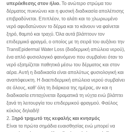
υπερέκθεσης στον ήλιο.
Το ανώτερο στρώμα του
δέρματος πυκνώνει και η φυσική διαδικασία απολέπισης
επιβραδύνεται. Επιπλέον, το αλάτι και το χλωριωμένο
νερό αφυδατώνουν το δέρμα και το κάνουν να φαίνεται
ξηρό, θαμπό και τραχύ. Όλα αυτά βλάπτουν τον
επιδερμικό φραγμό, ο οποίος με τη σειρά του αυξάνει την
TransEpidermal Water Loss (διαδερμική απώλεια νερού),
ένα απλό φυσιολογικό φαινόμενο που συμβαίνει όταν το
νερό εξατμίζεται παθητικά μέσω του δέρματος και στον
αέρα. Αυτή η διαδικασία είναι απολύτως φυσιολογική και
αναπόφευκτη. Η διαεπιδερμική απώλεια νερού συμβαίνει
σε όλους, καθ’ όλη τη διάρκεια της ημέρας, αν και η
διαδικασία επιταχύνεται δραματικά τη νύχτα ενώ βλάπτει
ξανά τη λειτουργία του επιδερμικού φραγμού. Φαύλος
κύκλος δηλαδή!
2.
Ξηρό τριχωτό της κεφαλής και κνησμός
Είναι τα πρώτα σημάδια ευαισθησίας ενώ μπορεί να