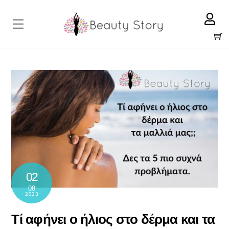
Skip
to
Menu
content
Cart
02
08
2023
Τί αφήνει ο ήλιος στο δέρμα και τα