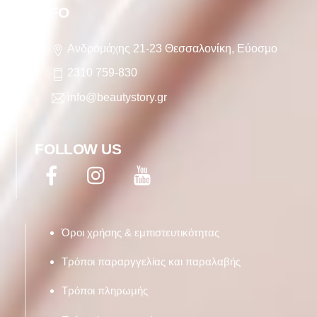
INFO
Ανδρομάχης 21-23 Θεσσαλονίκη, Εύοσμο
2310 759-830
info@beautystory.gr
FOLLOW US
Facebook
Twitter
YouTube
Όροι χρήσης & εμπιστευτικότητας
Τρόποι παραργγελίας και παραλαβής
Τρόποι πληρωμής