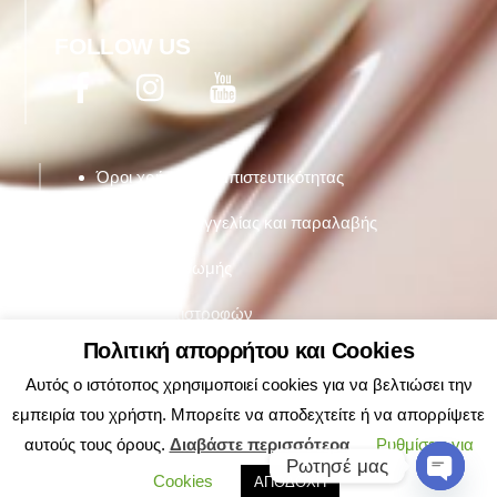
FOLLOW US
Facebook
Twitter
YouTube
Όροι χρήσης & εμπιστευτικότητας
Τρόποι παραργγελίας και παραλαβής
Τρόποι πληρωμής
Πολιτική επιστροφών
Πολιτική απορρήτου και Cookies
Αυτός ο ιστότοπος χρησιμοποιεί cookies για να βελτιώσει την
εμπειρία του χρήστη. Μπορείτε να αποδεχτείτε ή να απορρίψετε
αυτούς τους όρους.
Διαβάστε περισσότερα
Ρυθμίσεις για
Ρωτησέ μας
Cookies
ΑΠΟΔΟΧΗ