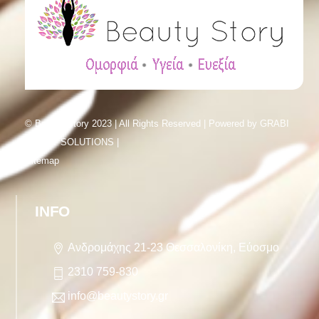
© Beauty Story 2023 | All Rights Reserved | Powered by
GRABI
SMART SOLUTIONS |
Sitemap
INFO
Ανδρομάχης 21-23 Θεσσαλονίκη, Εύοσμο
2310 759-830
info@beautystory.gr