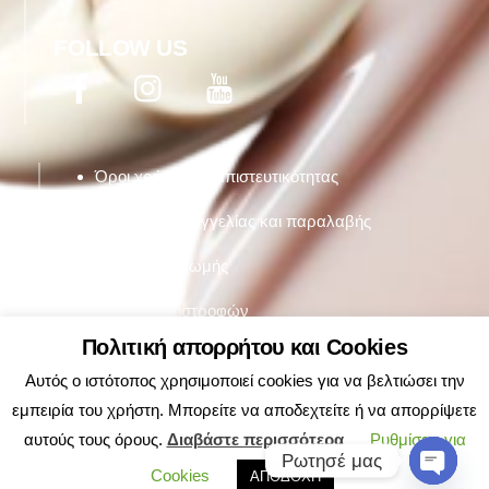
FOLLOW US
Facebook
Twitter
YouTube
Όροι χρήσης & εμπιστευτικότητας
Τρόποι παραργγελίας και παραλαβής
Τρόποι πληρωμής
Πολιτική επιστροφών
Πολιτική απορρήτου και Cookies
Αυτός ο ιστότοπος χρησιμοποιεί cookies για να βελτιώσει την
εμπειρία του χρήστη. Μπορείτε να αποδεχτείτε ή να απορρίψετε
αυτούς τους όρους.
Διαβάστε περισσότερα
Ρυθμίσεις για
Ρωτησέ μας
Cookies
ΑΠΟΔΟΧΗ