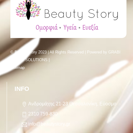
© Beauty Story 2023 | All Rights Reserved | Powered by
GRABI
SMART SOLUTIONS |
Sitemap
INFO
Ανδρομάχης 21-23 Θεσσαλονίκη, Εύοσμο
2310 759-830
info@beautystory.gr