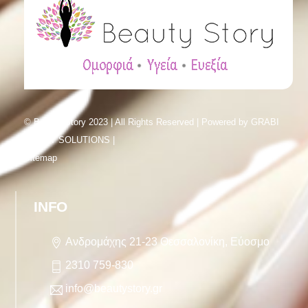
© Beauty Story 2023 | All Rights Reserved | Powered by
GRABI
SMART SOLUTIONS |
Sitemap
INFO
Ανδρομάχης 21-23 Θεσσαλονίκη, Εύοσμο
2310 759-830
info@beautystory.gr