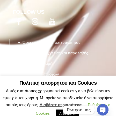
FOLLOW US
Facebook
Twitter
YouTube
Όροι χρήσης & εμπιστευτικότητας
Τρόποι παραργγελίας και παραλαβής
Τρόποι πληρωμής
Πολιτική επιστροφών
Πολιτική απορρήτου και Cookies
Αυτός ο ιστότοπος χρησιμοποιεί cookies για να βελτιώσει την
εμπειρία του χρήστη. Μπορείτε να αποδεχτείτε ή να απορρίψετε
αυτούς τους όρους.
Διαβάστε περισσότερα
Ρυθμίσεις για
Ρωτησέ μας
Cookies
ΑΠΟΔΟΧΗ