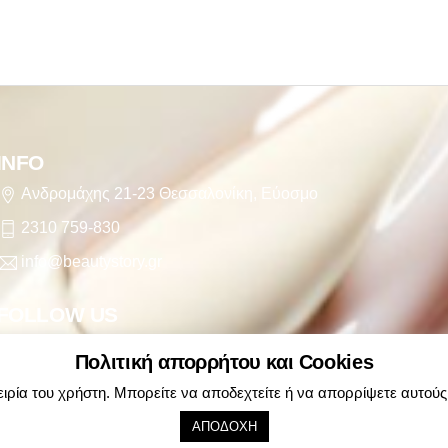
INFO
Ανδρομάχης 21-23 Θεσσαλονίκη, Εύοσμο
2310 759-830
info@beautystory.gr
FOLLOW US
Facebook
Twitter
YouTube
Πολιτική απορρήτου και Cookies
πειρία του χρήστη. Μπορείτε να αποδεχτείτε ή να απορρίψετε αυτού
ΑΠΟΔΟΧΗ