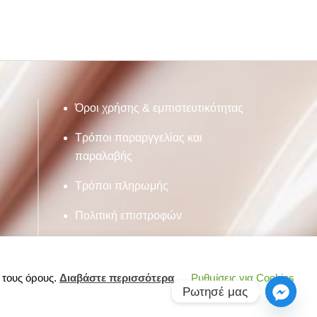
Όροι χρήσης & εμπιστευτικότητας
Τρόποι παραργγελίας και
παραλαβής
Τρόποι πληρωμής
Πολιτική επιστροφών
ς τους όρους.
Διαβάστε περισσότερα
Ρυθμίσεις για Cookies
Ρωτησέ μας