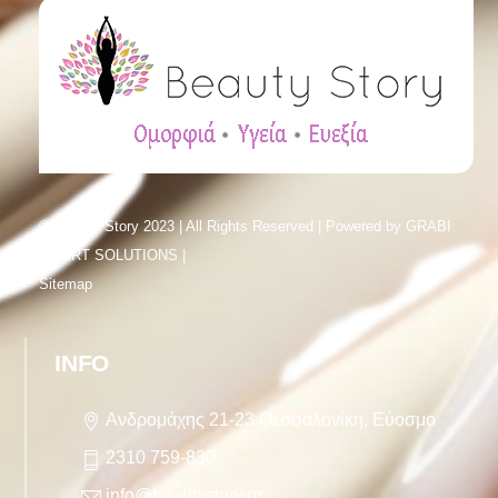
© Beauty Story 2023 | All Rights Reserved | Powered by
GRABI
SMART SOLUTIONS |
Sitemap
INFO
Ανδρομάχης 21-23 Θεσσαλονίκη, Εύοσμο
2310 759-830
info@beautystory.gr