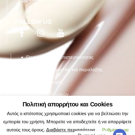
FOLLOW US
Facebook
Twitter
YouTube
Όροι χρήσης & εμπιστευτικότητας
Τρόποι παραργγελίας και παραλαβής
Τρόποι πληρωμής
Πολιτική επιστροφών
Πολιτική απορρήτου και Cookies
Αυτός ο ιστότοπος χρησιμοποιεί cookies για να βελτιώσει την
εμπειρία του χρήστη. Μπορείτε να αποδεχτείτε ή να απορρίψετε
αυτούς τους όρους.
Διαβάστε περισσότερα
Ρυθμίσεις για