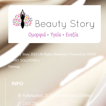
© Beauty Story 2023 | All Rights Reserved | Powered by
GRABI
SMART SOLUTIONS |
Sitemap
INFO
Ανδρομάχης 21-23 Θεσσαλονίκη, Εύοσμο
2310 759-830