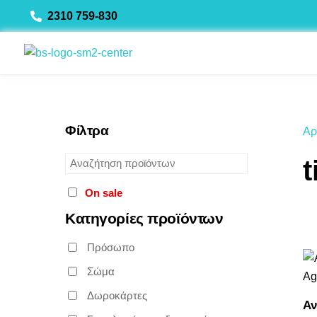
Skip
2310 759-830
to
content
Φίλτρα
Αρ
t
On sale
Κατηγορίες προϊόντων
Πρόσωπο
Σώμα
Δωροκάρτες
Αν