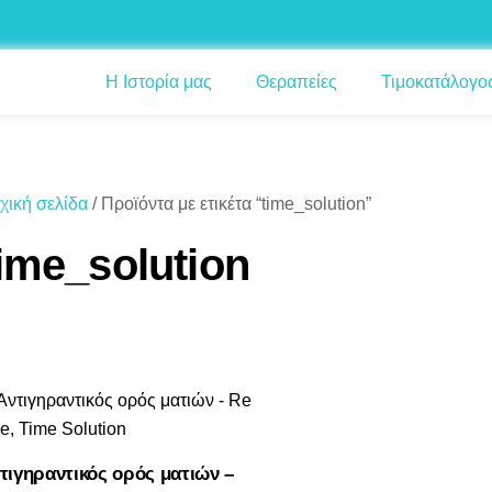
Η Ιστορία μας
Θεραπείες
Τιμοκατάλογο
χική σελίδα
/ Προϊόντα με ετικέτα “time_solution”
ime_solution
τιγηραντικός ορός ματιών –