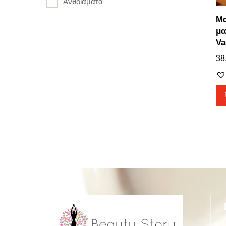
Ανθοϊάματα
Μα
μα
Va
38