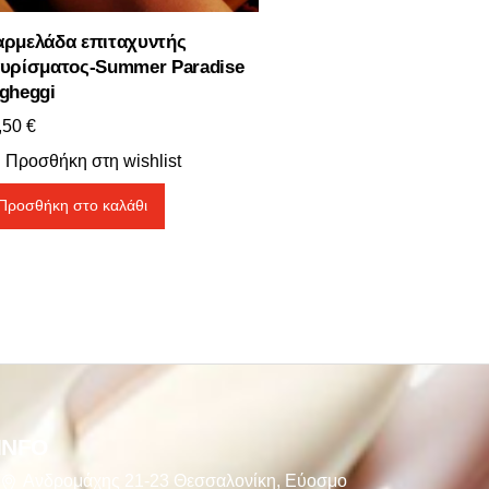
ρμελάδα επιταχυντής
υρίσματος-Summer Paradise
gheggi
,50
€
Προσθήκη στη wishlist
Προσθήκη στο καλάθι
INFO
Ανδρομάχης 21-23 Θεσσαλονίκη, Εύοσμο