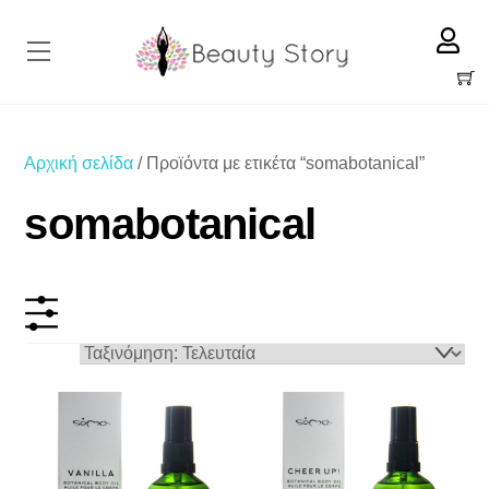
Skip
to
Menu
content
Cart
Αρχική σελίδα
/ Προϊόντα με ετικέτα “somabotanical”
somabotanical
On sale
Κατηγορίες προϊόντων