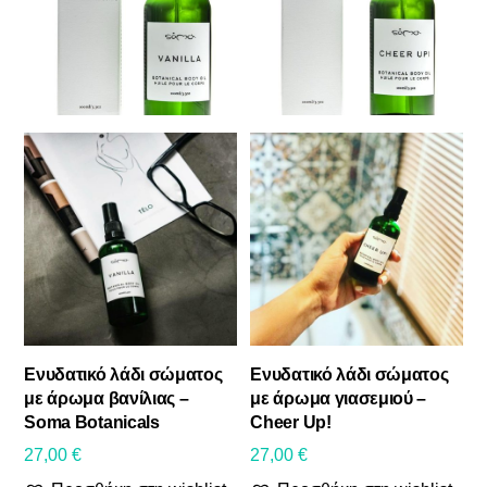
Πρόσωπο
Σώμα
Δωροκάρτες
Συμπληρώματα διατροφής
BRANDS
Φυσικά Καλλυντικά
Αντηλιακή προστασία
Αντρική φροντίδα
Αποσμητικός κρύσταλλος σώματος
Ενυδατικό λάδι σώματος
Ενυδατικό λάδι σώματος
Φροντίδα άκρων
με άρωμα βανίλιας –
με άρωμα γιασεμιού –
Soma Botanicals
Cheer Up!
Δώρα ομορφιάς
27,00
€
27,00
€
Χωρίς κατηγορία