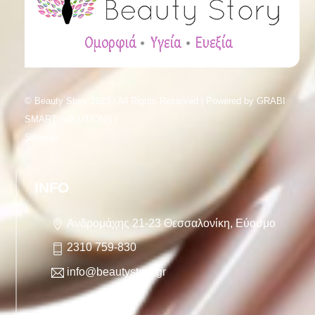
© Beauty Story 2023 | All Rights Reserved | Powered by
GRABI
SMART SOLUTIONS |
Sitemap
INFO
Ανδρομάχης 21-23 Θεσσαλονίκη, Εύοσμο
2310 759-830
info@beautystory.gr