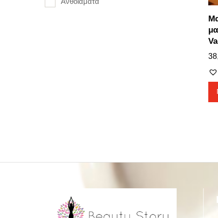
Ανθοϊάματα
Μα
μα
Va
38