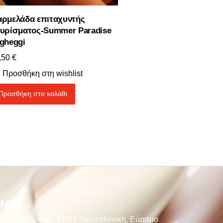
ρμελάδα επιταχυντής
υρίσματος-Summer Paradise
gheggi
,50
€
Προσθήκη στη wishlist
Προσθήκη στο καλάθι
INFO
Ανδρομάχης 21-23 Θεσσαλονίκη, Εύοσμο