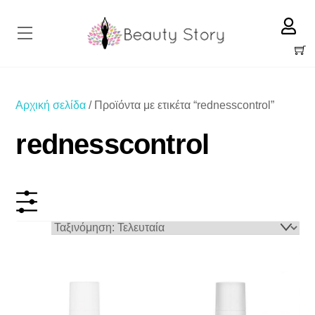
Skip
to
Menu
content
Cart
Αρχική σελίδα
/ Προϊόντα με ετικέτα “rednesscontrol”
rednesscontrol
ΕΥΡΟΣ ΤΙΜΩΝ
38 €
39 €