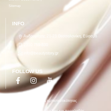
Sitemap
INFO
Ανδρομάχης 21-23 Θεσσαλονίκη, Εύοσμο
2310 759-830
info@beautystory.gr
FOLLOW US
Facebook
Twitter
YouTube
Όροι χρήσης & εμπιστευτικότητας
Τρόποι παραργγελίας και παραλαβής