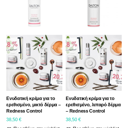
38
38
39
39
39
On sale
Κατηγορίες προϊόντων
Πρόσωπο
Σώμα
Δωροκάρτες
Συμπληρώματα διατροφής
BRANDS
Φυσικά Καλλυντικά
Ενυδατική κρέμα για το
Ενυδατική κρέμα για το
Αντηλιακή προστασία
ερεθισμένο, μικτό δέρμα –
ερεθισμένο, λιπαρό δέρμα
Redness Control
– Redness Control
Αντρική φροντίδα
38,50
€
38,50
€
Αποσμητικός κρύσταλλος σώματος