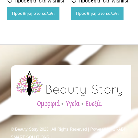
Προσθήκη στη wishlist
Προσθήκη στη wishlist
Φροντίδα άκρων
Προσθήκη στο καλάθι
Προσθήκη στο καλάθι
Δώρα ομορφιάς
Χωρίς κατηγορία
Ανθοϊάματα
© Beauty Story 2023 | All Rights Reserved | Powered by
GRABI
SMART SOLUTIONS |