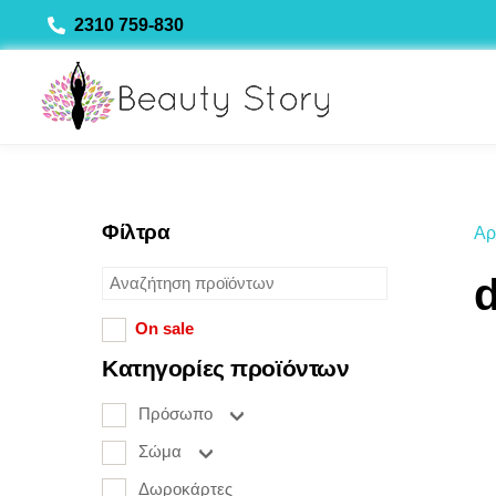
Skip
2310 759-830
to
content
Φίλτρα
Αρ
On sale
Κατηγορίες προϊόντων
Πρόσωπο
Σώμα
Δωροκάρτες