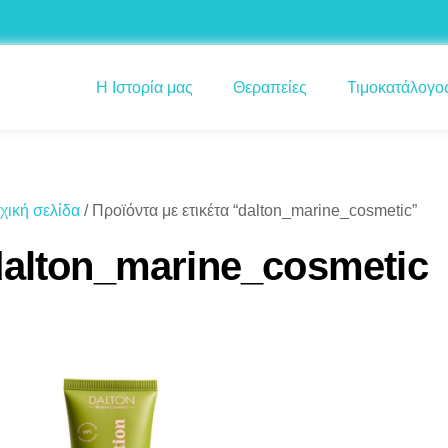
Η Ιστορία μας
Θεραπείες
Τιμοκατάλογο
χική σελίδα
/ Προϊόντα με ετικέτα “dalton_marine_cosmetic”
dalton_marine_cosmetic