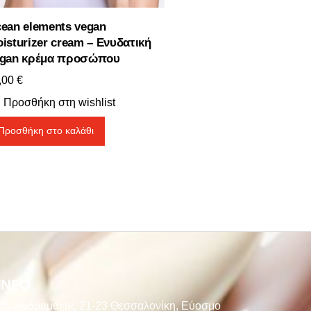
ean elements vegan
isturizer cream – Ενυδατική
gan κρέμα προσώπου
,00
€
Προσθήκη στη wishlist
Προσθήκη στο καλάθι
INFO
Ανδρομάχης 21-23 Θεσσαλονίκη, Εύοσμο