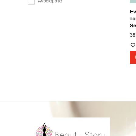
Ανθοϊάματα
Εν
το
Se
38