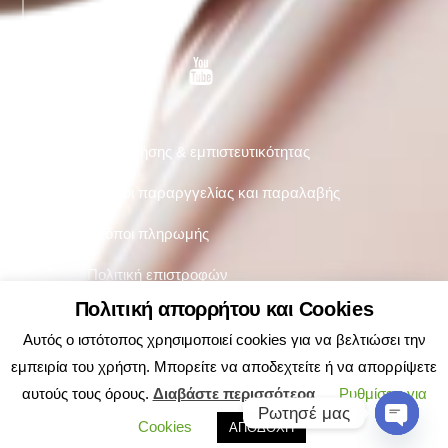
FOLLOW US
Facebook
Twitter
YouTube
Όροι χρήσης & εμπιστευτικότητας
Τρόποι παραργγελίας και παραλαβής
Τρόποι πληρωμής
Πολιτική επιστροφών
Πολιτική απορρήτου και Cookies
Αυτός ο ιστότοπος χρησιμοποιεί cookies για να βελτιώσει την
εμπειρία του χρήστη. Μπορείτε να αποδεχτείτε ή να απορρίψετε
αυτούς τους όρους.
Διαβάστε περισσότερα
Ρυθμίσεις για
Ρωτησέ μας
Cookies
ΑΠΟΔΟΧΗ
O