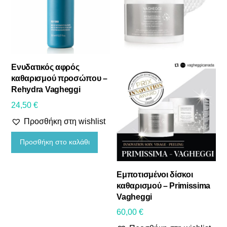
20
30
40
50
60
On sale
Κατηγορίες προϊόντων
Ενυδατικός αφρός
Πρόσωπο
καθαρισμού προσώπου –
Σώμα
Rehydra Vagheggi
24,50
€
Δωροκάρτες
Προσθήκη στη wishlist
Συμπληρώματα διατροφής
Προσθήκη στο καλάθι
BRANDS
Φυσικά Καλλυντικά
Εμποτισμένοι δίσκοι
Αντηλιακή προστασία
καθαρισμού – Primissima
Vagheggi
Αντρική φροντίδα
60,00
€
Αποσμητικός κρύσταλλος σώματος