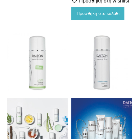
Προσθήκη στη wishlist
Φροντίδα άκρων
Προσθήκη στο καλάθι
Δώρα ομορφιάς
Χωρίς κατηγορία
Ανθοϊάματα