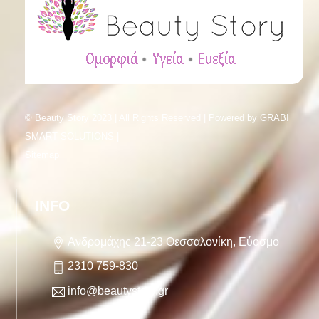
© Beauty Story 2023 | All Rights Reserved | Powered by
GRABI
SMART SOLUTIONS |
Sitemap
INFO
Ανδρομάχης 21-23 Θεσσαλονίκη, Εύοσμο
2310 759-830
info@beautystory.gr