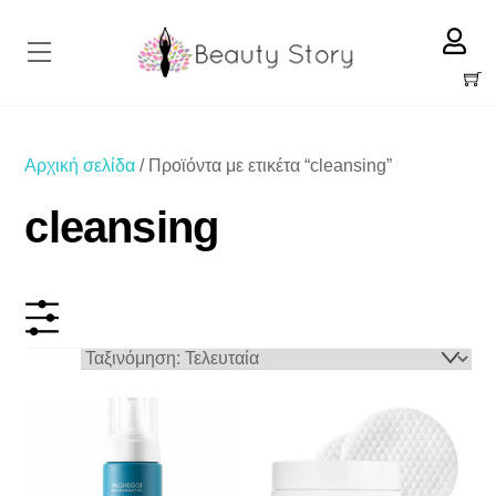
Skip
to
Menu
content
Cart
Αρχική σελίδα
/ Προϊόντα με ετικέτα “cleansing”
cleansing
ΕΥΡΟΣ ΤΙΜΩΝ
20 €
60 €