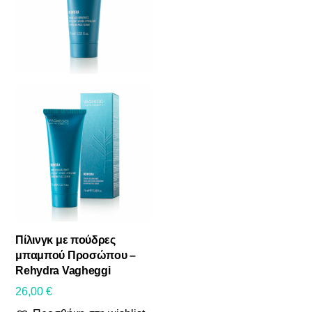
Πρόσωπο
Σώμα
Δωροκάρτες
Συμπληρώματα διατροφής
BRANDS
Φυσικά Καλλυντικά
Αντηλιακή προστασία
Αντρική φροντίδα
Αποσμητικός κρύσταλλος σώματος
Πίλινγκ με πούδρες
Φροντίδα άκρων
μπαμπού Προσώπου –
Rehydra Vagheggi
Δώρα ομορφιάς
26,00
€
Χωρίς κατηγορία