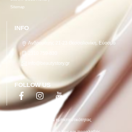
Sitemap
INFO
Ανδρομάχης 21-23 Θεσσαλονίκη, Εύοσμο
2310 759-830
info@beautystory.gr
FOLLOW US
Facebook
Twitter
YouTube
Όροι χρήσης & εμπιστευτικότητας
Τρόποι παραργγελίας και παραλαβής