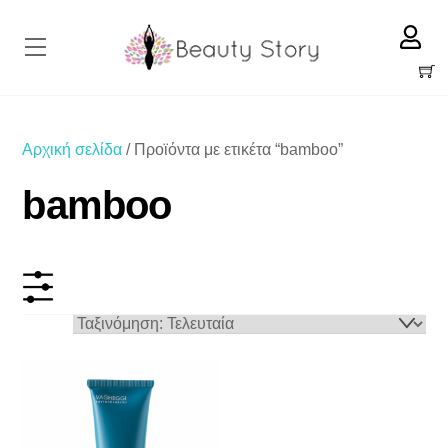
Skip
to
Menu
content
Cart
Αρχική σελίδα
/ Προϊόντα με ετικέτα “bamboo”
bamboo
On sale
Κατηγορίες προϊόντων