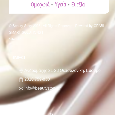
© Beauty Story 2023 | All Rights Reserved | Powered by
GRABI
SMART SOLUTIONS |
Sitemap
INFO
Ανδρομάχης 21-23 Θεσσαλονίκη, Εύοσμο
2310 759-830
info@beautystory.gr
FOLLOW US
Facebook
Twitter
YouTube