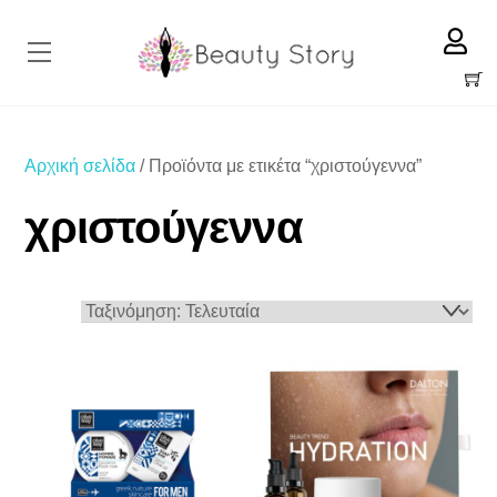
Skip
to
Menu
content
Cart
Αρχική σελίδα
/ Προϊόντα με ετικέτα “χριστούγεννα”
χριστούγεννα