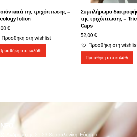
σιόν κατά της τριχόπτωσης –
Συμπλήρωμα διατροφής
icology lotion
της τριχόπτωσης – Tric
Caps
,00
€
52,00
€
Προσθήκη στη wishlist
Προσθήκη στη wishlis
Προσθήκη στο καλάθι
Προσθήκη στο καλάθι
INFO
Ανδρομάχης 21-23 Θεσσαλονίκη, Εύοσμο