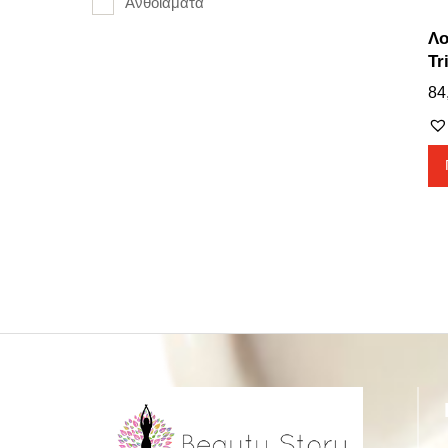
Ανθοϊάματα
Λο
Tr
84