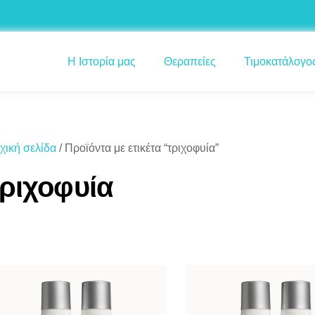
Η Ιστορία μας
Θεραπείες
Τιμοκατάλογο
χική σελίδα
/ Προϊόντα με ετικέτα “τριχοφυία”
τριχοφυία