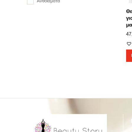
Ανθοϊάματα
Θε
γι
μα
47