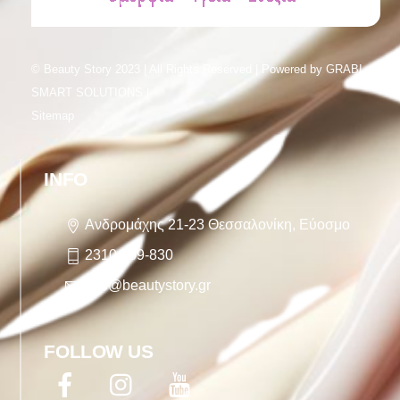
© Beauty Story 2023 | All Rights Reserved | Powered by
GRABI
SMART SOLUTIONS |
Sitemap
INFO
Ανδρομάχης 21-23 Θεσσαλονίκη, Εύοσμο
2310 759-830
info@beautystory.gr
FOLLOW US
Facebook
Twitter
YouTube