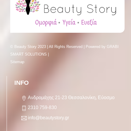
© Beauty Story 2023 | All Rights Reserved | Powered by
GRABI
SMART SOLUTIONS |
Sitemap
INFO
Ανδρομάχης 21-23 Θεσσαλονίκη, Εύοσμο
2310 759-830
info@beautystory.gr