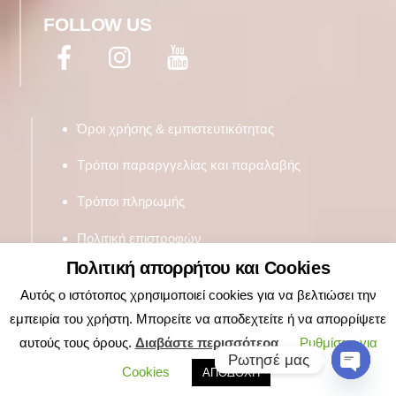
FOLLOW US
Facebook
Twitter
Google+
Όροι χρήσης & εμπιστευτικότητας
Τρόποι παραργγελίας και παραλαβής
Τρόποι πληρωμής
Πολιτική επιστροφών
Πολιτική απορρήτου και Cookies
Αυτός ο ιστότοπος χρησιμοποιεί cookies για να βελτιώσει την
εμπειρία του χρήστη. Μπορείτε να αποδεχτείτε ή να απορρίψετε
αυτούς τους όρους.
Διαβάστε περισσότερα
Ρυθμίσεις για
Ρωτησέ μας
Cookies
ΑΠΟΔΟΧΗ
O